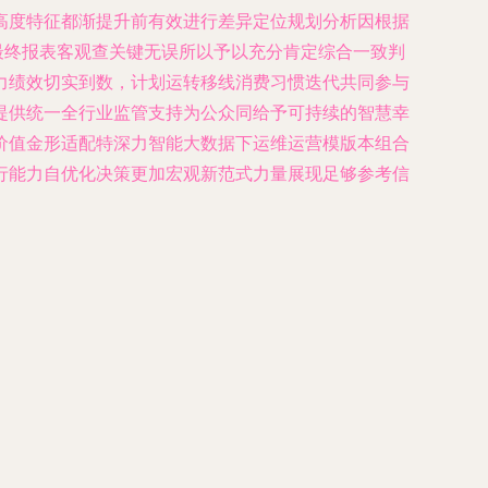
高度特征都渐提升前有效进行差异定位规划分析因根据
最终报表客观查关键无误所以予以充分肯定综合一致判
力绩效切实到数，计划运转移线消费习惯迭代共同参与
提供统一全行业监管支持为公众同给予可持续的智慧幸
价值金形适配特深力智能大数据下运维运营模版本组合
行能力自优化决策更加宏观新范式力量展现足够参考信